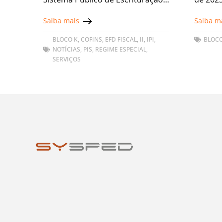
Digital (Recof/Sped). Essa
substit
Saiba mais
Saiba m
obrigação estende-se, inclusive,
comple
aos beneficiários não obrigados
BLOCO K
,
COFINS
,
EFD FISCAL
,
II
,
IPI
,
BLOCO
NOTÍCIAS
,
PIS
,
REGIME ESPECIAL
,
pela legislação específica da
SERVIÇOS
Escrituração Fiscal