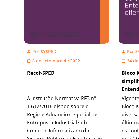
Por
SYSPED
Por
S
8 de setembro de 2022
24 de
Recof-SPED
Bloco 
simpli
Entend
A Instrução Normativa RFB nº
Vigente
1.612/2016 dispõe sobre o
Bloco 
Regime Aduaneiro Especial de
divers
Entreposto Industrial sob
último
Controle Informatizado do
os cont
Sistema Público de Escrituração
de 2023