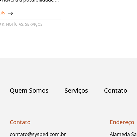
uição da escrituração
ais
ta do Bloco
 K
,
NOTÍCIAS
,
SERVIÇOS
Quem Somos
Serviços
Contato
Contato
Endereço
contato@sysped.com.br
Alameda San