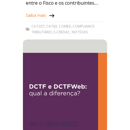
entre o Fisco e os contribuintes.
Essa classificação representa mais
Saiba mais
do
CAT207
,
CAT83
,
COMEX
,
COMPLIANCE
TRIBUTÁRIO
,
E-CREDAC
,
NOTÍCIAS