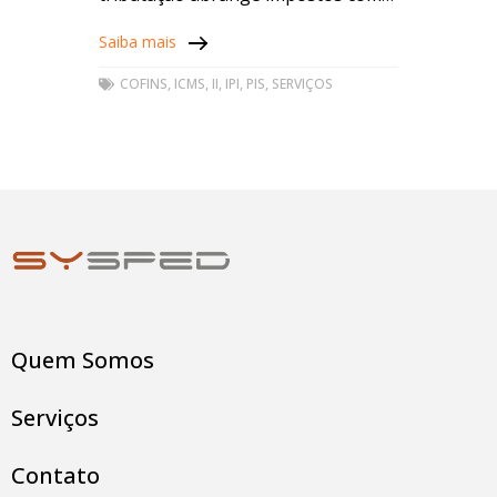
por exemplo o Imposto de
Saiba mais
Importação (II), Imposto sobre
Produtos Industrializados (IPI),
COFINS
,
ICMS
,
II
,
IPI
,
PIS
,
SERVIÇOS
Quem Somos
Serviços
Contato