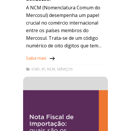
A NCM (Nomenclatura Comum do
Mercosul) desempenha um papel
crucial no comércio internacional
entre os países membros do
Mercosul. Trata-se de um código
numérico de oito dígitos que tem
como objetivo identificar, de forma
Saiba mais
padronizada, cada produto
comercializado. A
ICMS
,
IPI
,
NCM
,
SERVIÇOS