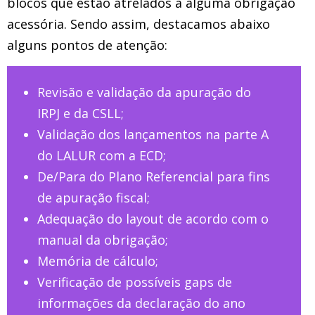
blocos que estão atrelados a alguma obrigação
acessória. Sendo assim, destacamos abaixo
alguns pontos de atenção:
Revisão e validação da apuração do
IRPJ e da CSLL;
Validação dos lançamentos na parte A
do LALUR com a ECD;
De/Para do Plano Referencial para fins
de apuração fiscal;
Adequação do layout de acordo com o
manual da obrigação;
Memória de cálculo;
Verificação de possíveis gaps de
informações da declaração do ano