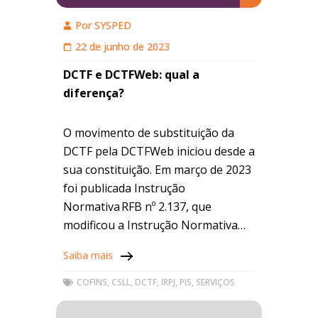
Por
SYSPED
22 de junho de 2023
DCTF e DCTFWeb: qual a
diferença?
O movimento de substituição da
DCTF pela DCTFWeb iniciou desde a
sua constituição. Em março de 2023
foi publicada Instrução
Normativa RFB nº 2.137, que
modificou a Instrução Normativa
RFB nº 2.005, de 2021, para
Saiba mais
prorrogar para o mês de janeiro
COFINS
,
CSLL
,
DCTF
,
IRPJ
,
PIS
,
SERVIÇOS