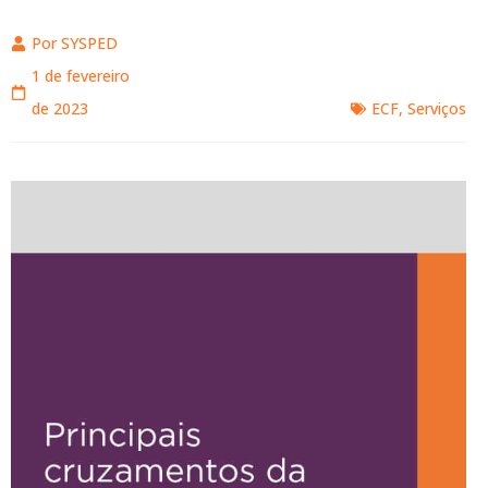
Por
SYSPED
1 de fevereiro
de 2023
ECF
,
Serviços