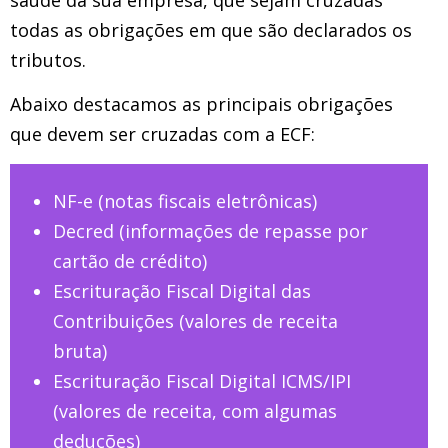
saúde da sua empresa, que sejam cruzadas
todas as obrigações em que são declarados os
tributos.
Abaixo destacamos as principais obrigações
que devem ser cruzadas com a ECF:
NF-e (notas fiscais eletrônicas)
Decred (informações de repasse por
cartão de crédito)
Escrituração Fiscal Digital das
Contribuições (valores de receita
bruta)
Escrituração Fiscal Digital ICMS/IPI
(valores de receita, com algumas
deduções)