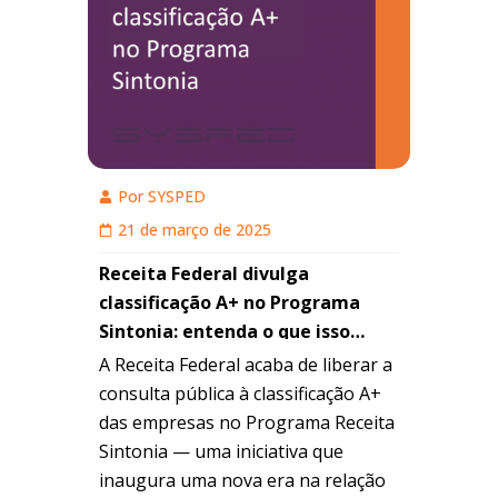
Por
SYSPED
21 de março de 2025
Receita Federal divulga
classificação A+ no Programa
Sintonia: entenda o que isso
representa e como sua empresa
A Receita Federal acaba de liberar a
pode evoluir no ranking
consulta pública à classificação A+
das empresas no Programa Receita
Sintonia — uma iniciativa que
inaugura uma nova era na relação