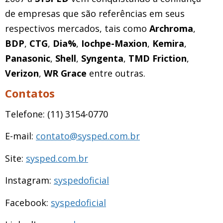
de empresas que são referências em seus
respectivos mercados, tais como
Archroma
,
BDP
,
CTG
,
Dia%
,
Iochpe-Maxion
,
Kemira
,
Panasonic
,
Shell
,
Syngenta
,
TMD Friction
,
Verizon
,
WR Grace
entre outras.
Contatos
Telefone: (11) 3154-0770
E-mail:
contato@sysped.com.br
Site:
sysped.com.br
Instagram:
syspedoficial
Facebook:
syspedoficial