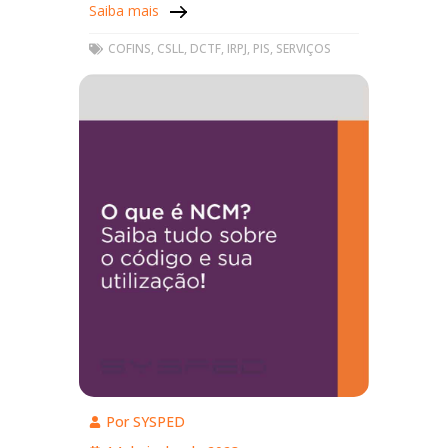
Saiba mais
prorrogar para o mês de janeiro
COFINS
,
CSLL
,
DCTF
,
IRPJ
,
PIS
,
SERVIÇOS
Por
SYSPED