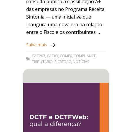
pode evoluir no ranking
consulta pública à classificação A+
das empresas no Programa Receita
Sintonia — uma iniciativa que
inaugura uma nova era na relação
entre o Fisco e os contribuintes.
Essa classificação representa mais
Saiba mais
do
CAT207
,
CAT83
,
COMEX
,
COMPLIANCE
TRIBUTÁRIO
,
E-CREDAC
,
NOTÍCIAS