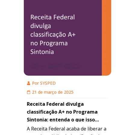
Por
SYSPED
21 de março de 2025
Receita Federal divulga
classificação A+ no Programa
Sintonia: entenda o que isso
representa e como sua empresa
A Receita Federal acaba de liberar a