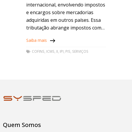
internacional, envolvendo impostos
e encargos sobre mercadorias
adquiridas em outros países. Essa
tributação abrange impostos como
por exemplo o Imposto de
Saiba mais
Importação (II), Imposto sobre
Produtos Industrializados (IPI),
COFINS
,
ICMS
,
II
,
IPI
,
PIS
,
SERVIÇOS
Quem Somos