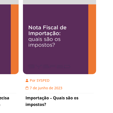
Por
SYSPED
7 de junho de 2023
ecisa
Importação – Quais são os
a
impostos?