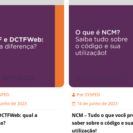
SPED
Por
SYSPED
junho de 2023
14 de junho de 2023
DCTFWeb: qual a
NCM – Tudo o que você pr
ça?
saber sobre o código e su
utilização!