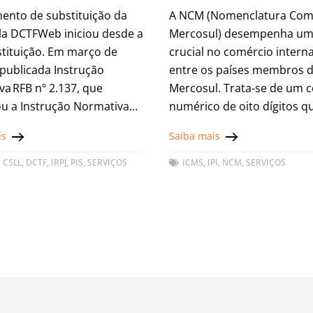
ento de substituição da
A NCM (Nomenclatura Co
la DCTFWeb iniciou desde a
Mercosul) desempenha um
tituição. Em março de
crucial no comércio intern
 publicada Instrução
entre os países membros 
a RFB nº 2.137, que
Mercosul. Trata-se de um 
ou a Instrução Normativa
numérico de oito dígitos q
.005, de 2021, para
como objetivo identificar, 
is
Saiba mais
r para o mês de janeiro
padronizada, cada produt
comercializado. A
,
CSLL
,
DCTF
,
IRPJ
,
PIS
,
SERVIÇOS
ICMS
,
IPI
,
NCM
,
SERVIÇOS