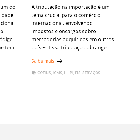
mum do
A tributação na importação é um
 papel
tema crucial para o comércio
acional
internacional, envolvendo
do
impostos e encargos sobre
código
mercadorias adquiridas em outros
ue tem
países. Essa tributação abrange
de forma
impostos como por exemplo o
Saiba mais
o
Imposto de Importação (II),
Imposto sobre Produtos
COFINS
,
ICMS
,
II
,
IPI
,
PIS
,
SERVIÇOS
Industrializados (IPI),