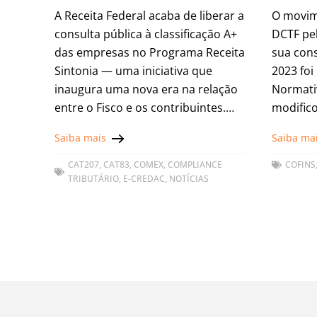
representa e como sua empresa
A Receita Federal acaba de liberar a
O movim
pode evoluir no ranking
consulta pública à classificação A+
DCTF pe
das empresas no Programa Receita
sua cons
Sintonia — uma iniciativa que
2023 foi
inaugura uma nova era na relação
Normativ
entre o Fisco e os contribuintes.
modific
Essa classificação representa mais
RFB nº 2
Saiba mais
Saiba ma
do
prorroga
CAT207
,
CAT83
,
COMEX
,
COMPLIANCE
COFINS
TRIBUTÁRIO
,
E-CREDAC
,
NOTÍCIAS