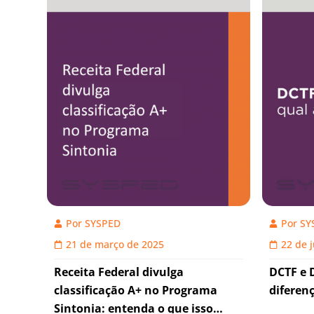
Por
SYSPED
Por
SY
21 de março de 2025
22 de 
Receita Federal divulga
DCTF e 
classificação A+ no Programa
diferen
Sintonia: entenda o que isso