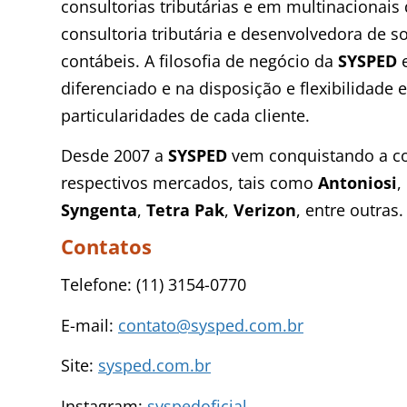
consultorias tributárias e em multinacionai
consultoria tributária e desenvolvedora de so
contábeis. A filosofia de negócio da
SYSPED
diferenciado e na disposição e flexibilidade
particularidades de cada cliente.
Desde 2007 a
SYSPED
vem conquistando a co
respectivos mercados, tais como
Antoniosi
,
Syngenta
,
Tetra Pak
,
Verizon
, entre outras.
Contatos
Telefone: (11) 3154-0770
E-mail:
contato@sysped.com.br
Site:
sysped.com.br
Instagram:
syspedoficial