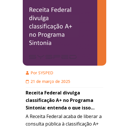
Por
SYSPED
21 de março de 2025
Receita Federal divulga
classificação A+ no Programa
Sintonia: entenda o que isso
representa e como sua empresa
A Receita Federal acaba de liberar a
pode evoluir no ranking
consulta pública à classificação A+