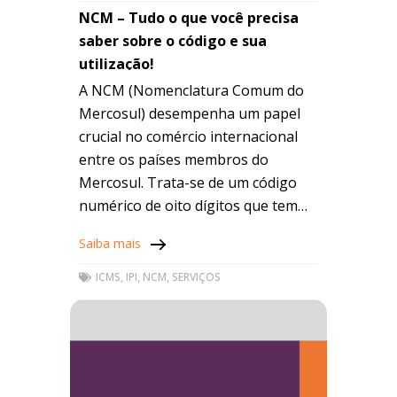
NCM – Tudo o que você precisa
saber sobre o código e sua
utilização!
A NCM (Nomenclatura Comum do
Mercosul) desempenha um papel
crucial no comércio internacional
entre os países membros do
Mercosul. Trata-se de um código
numérico de oito dígitos que tem
como objetivo identificar, de forma
Saiba mais
padronizada, cada produto
comercializado. A
ICMS
,
IPI
,
NCM
,
SERVIÇOS