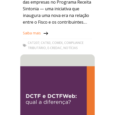
das empresas no Programa Receita
Sintonia — uma iniciativa que
inaugura uma nova era na relação
entre o Fisco e os contribuintes.
Essa classificação representa mais
Saiba mais
do
CAT207
,
CAT83
,
COMEX
,
COMPLIANCE
TRIBUTÁRIO
,
E-CREDAC
,
NOTÍCIAS