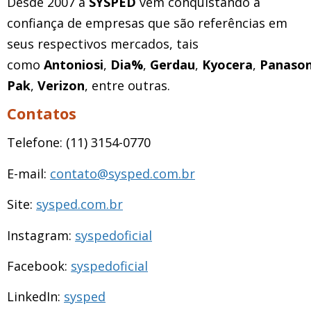
Desde 2007 a
SYSPED
vem conquistando a
confiança de empresas que são referências em
seus respectivos mercados, tais
como
Antoniosi
,
Dia%
,
Gerdau
,
Kyocera
,
Panason
Pak
,
Verizon
, entre outras.
Contatos
Telefone: (11) 3154-0770
E-mail:
contato@sysped.com.br
Site:
sysped.com.br
Instagram:
syspedoficial
Facebook:
syspedoficial
LinkedIn:
sysped