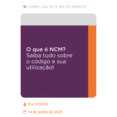
COFINS
,
CSLL
,
DCTF
,
IRPJ
,
PIS
,
SERVIÇOS
Por
SYSPED
14 de junho de 2023