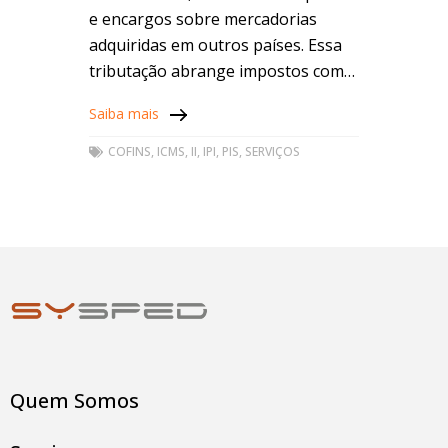
e encargos sobre mercadorias
adquiridas em outros países. Essa
tributação abrange impostos como
por exemplo o Imposto de
Saiba mais
Importação (II), Imposto sobre
Produtos Industrializados (IPI),
COFINS
,
ICMS
,
II
,
IPI
,
PIS
,
SERVIÇOS
Quem Somos